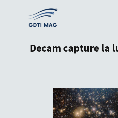
Aller
au
contenu
Decam capture la l