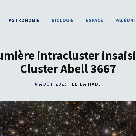
ASTRONOMIE
BIOLOGIE
ESPACE
PALÉON
umière intracluster insais
Cluster Abell 3667
6 AOÛT 2025
LEÏLA HADJ