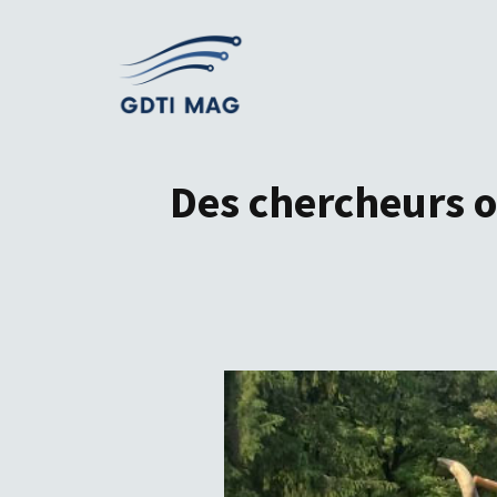
Aller
au
contenu
Des chercheurs ob