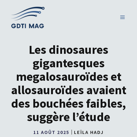
Aller
au
MENU
contenu
Les dinosaures
gigantesques
megalosauroïdes et
allosauroïdes avaient
des bouchées faibles,
suggère l’étude
11 AOÛT 2025
LEÏLA HADJ