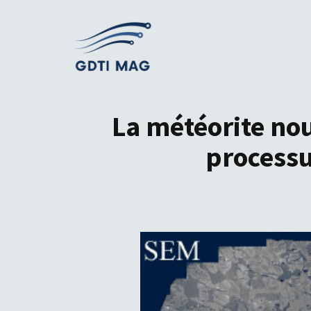
Aller
au
contenu
La météorite no
processu