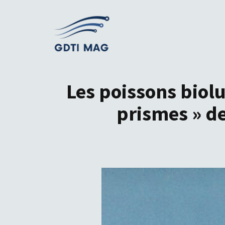
Aller
au
contenu
Les poissons biol
prismes » de