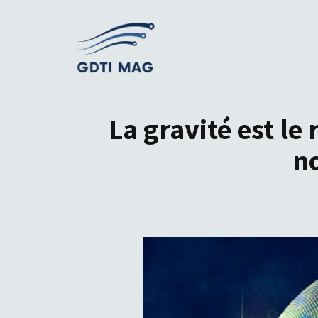
Aller
au
contenu
La gravité est le
no