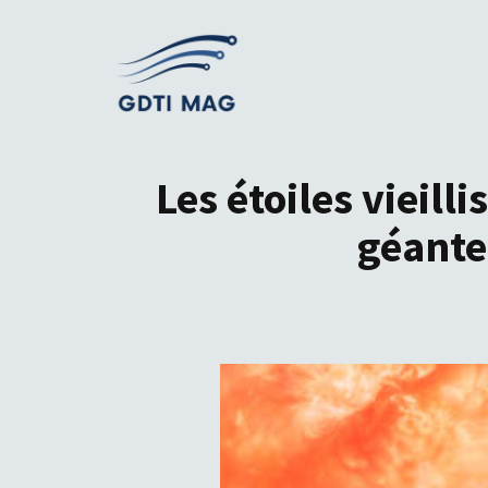
Aller
au
contenu
Les étoiles vieil
géante