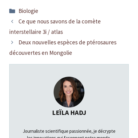
Catégories
Biologie
Ce que nous savons de la comète
interstellaire 3i / atlas
Deux nouvelles espèces de ptérosaures
découvertes en Mongolie
LEÏLA HADJ
Journaliste scientifique passionnée, je décrypte
les innovations qui façonnent notre monde.